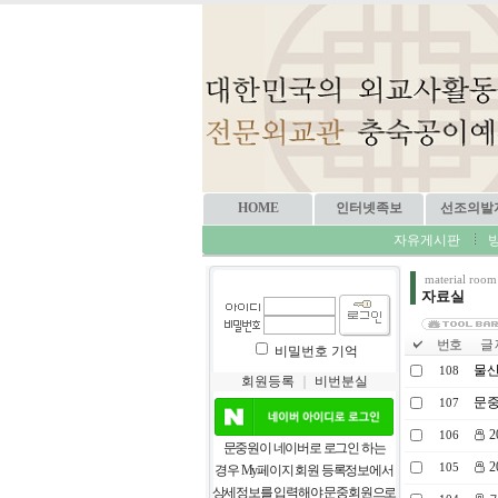
HOME
인터넷족보
선조의발
자유게시판
material room
자료실
번호
글 
비밀번호 기억
물산
108
회원등록
｜
비번분실
문중
107
2
106
문중원이 네이버로 로그인 하는
2
105
경우 My페이지 회원 등록정보에서
상세정보를 입력해야 문중회원으로