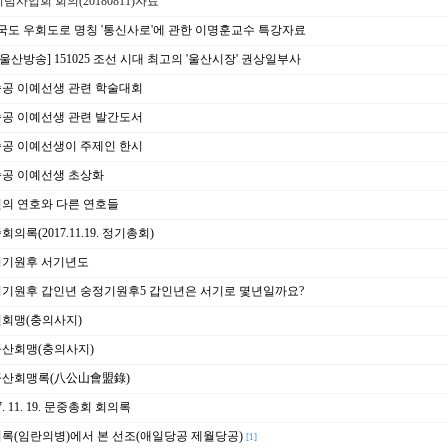
념사업회 회의(20180811)자료
국도 우회도로 명칭 '통신사로'에 관한 이명훈교수 특강자료
bc울산방송] 151025 조선 시대 최고의 '울산시장' 권상일부사
공 이예선생 관련 학술대회
공 이예선생 관련 발간도서
공 이예선생이 주제인 한시
공 이예선생 초상화
의 연호와 다른 연호들
회의록(2017.11.19. 정기총회)
정기원후 서기년도
기원후 갑인년 숭정기원후5 갑인년은 서기로 몇년일까요?
회맹(충의사지)
산회맹(충의사지)
산회맹록(八公山會盟錄)
7. 11. 19. 문중총회 회의록
록(임란의병)에서 본 선조(애일당공 제월당공)
[1]