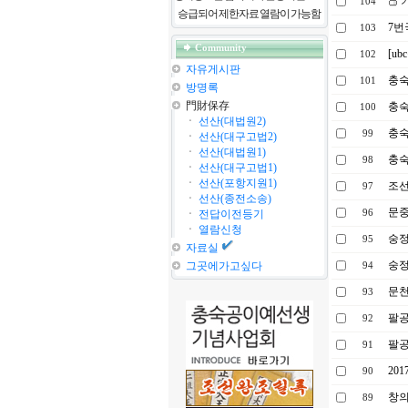
기
104
승급되어 제한자료 열람이 가능함
7번
103
Community
[u
102
자유게시판
충숙
101
방명록
門財保存
충숙
100
ㆍ
선산(대법원2)
충숙
99
ㆍ
선산(대구고법2)
ㆍ
선산(대법원1)
충숙
98
ㆍ
선산(대구고법1)
ㆍ
선산(포항지원1)
조선
97
ㆍ
선산(종전소송)
문중
ㆍ
전답이전등기
96
ㆍ
열람신청
숭
95
자료실
숭정
그곳에가고싶다
94
문천
93
팔공
92
팔공
91
201
90
창의
89