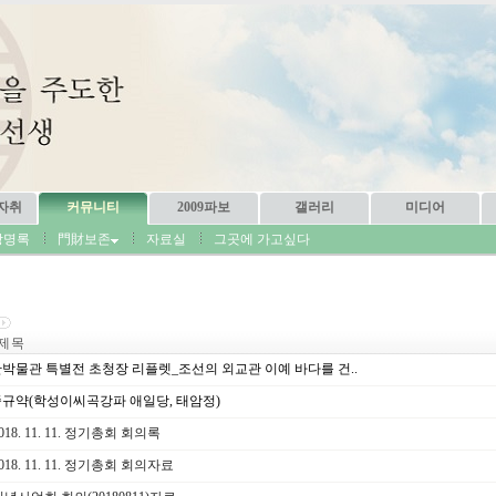
자취
커뮤니티
2009파보
갤러리
미디어
방명록
門財보존
자료실
그곳에 가고싶다
제 목
박물관 특별전 초청장 리플렛_조선의 외교관 이예 바다를 건..
규약(학성이씨곡강파 애일당, 태암정)
018. 11. 11. 정기총회 회의록
018. 11. 11. 정기총회 회의자료